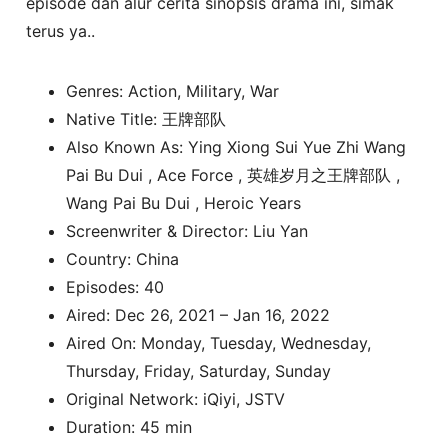
episode dan alur cerita sinopsis drama ini, simak
terus ya..
Genres: Action, Military, War
Native Title: 王牌部队
Also Known As: Ying Xiong Sui Yue Zhi Wang
Pai Bu Dui , Ace Force , 英雄岁月之王牌部队 ,
Wang Pai Bu Dui , Heroic Years
Screenwriter & Director: Liu Yan
Country: China
Episodes: 40
Aired: Dec 26, 2021 – Jan 16, 2022
Aired On: Monday, Tuesday, Wednesday,
Thursday, Friday, Saturday, Sunday
Original Network: iQiyi, JSTV
Duration: 45 min