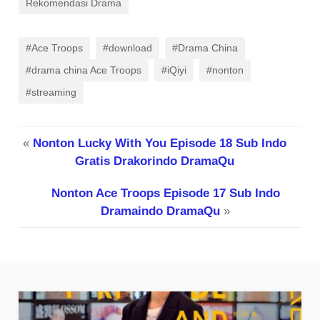
Rekomendasi Drama
#Ace Troops
#download
#Drama China
#drama china Ace Troops
#iQiyi
#nonton
#streaming
«
Nonton Lucky With You Episode 18 Sub Indo
Gratis Drakorindo DramaQu
Nonton Ace Troops Episode 17 Sub Indo
Dramaindo DramaQu
»