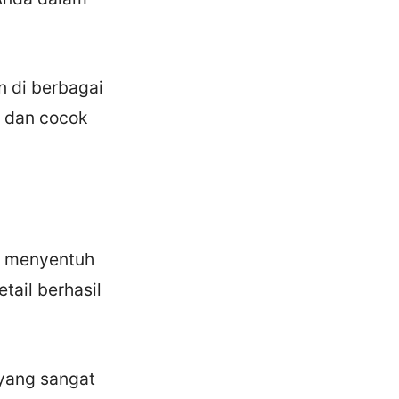
n di berbagai
t dan cocok
n menyentuh
tail berhasil
 yang sangat