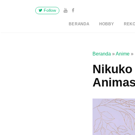
Follow
BERANDA
HOBBY
REK
Beranda
»
Anime
»
Nikuko 
Animas