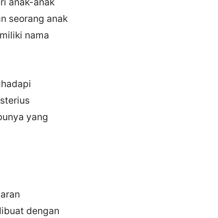
ri anak-anak
an seorang anak
miliki nama
ghadapi
sterius
bunya yang
baran
 dibuat dengan