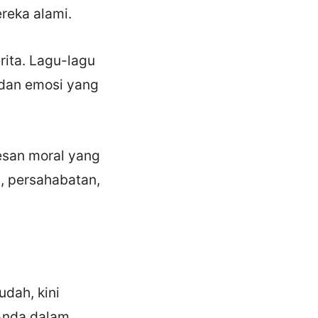
reka alami.
rita. Lagu-lagu
i dan emosi yang
esan moral yang
a, persahabatan,
dah, kini
 Anda dalam