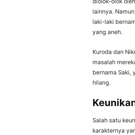
diolok-olok ol
lainnya. Namun
laki-laki berna
yang aneh.
Kuroda dan Nik
masalah mereka
bernama Saki,
hilang.
Keunikan
Salah satu keu
karakternya yan