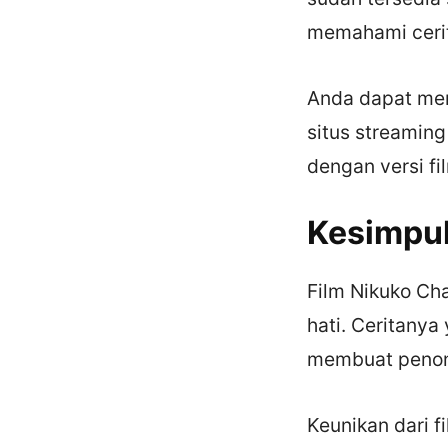
memahami cerit
Anda dapat men
situs streaming
dengan versi fi
Kesimpu
Film Nikuko Ch
hati. Ceritanya
membuat penont
Keunikan dari f