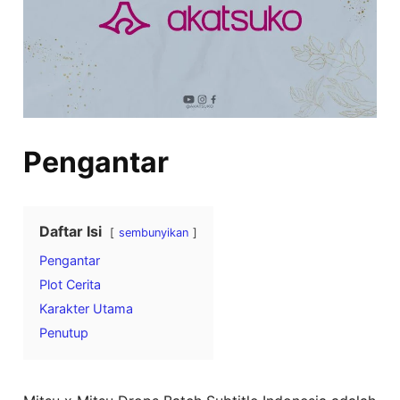
Pengantar
Daftar Isi
sembunyikan
Pengantar
Plot Cerita
Karakter Utama
Penutup