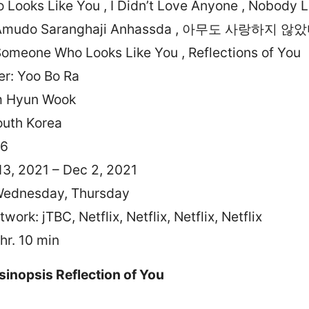
 Looks Like You , I Didn’t Love Anyone , Nobody 
, Amudo Saranghaji Anhassda , 아무도 사랑하지 않았다
 Someone Who Looks Like You , Reflections of You
er: Yoo Bo Ra
Im Hyun Wook
outh Korea
16
13, 2021 – Dec 2, 2021
Wednesday, Thursday
work: jTBC, Netflix, Netflix, Netflix, Netflix
 hr. 10 min
 sinopsis Reflection of You