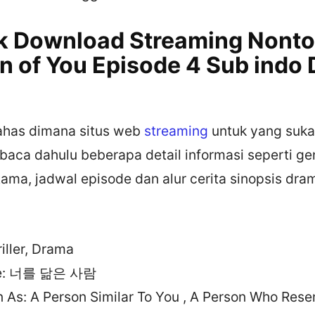
nk Download Streaming Nont
on of You Episode 4 Sub indo
ahas dimana situs web
streaming
untuk yang suk
 baca dahulu beberapa detail informasi seperti g
ama, jadwal episode dan alur cerita sinopsis dram
iller, Drama
tle: 너를 닮은 사람
 As: A Person Similar To You , A Person Who Rese