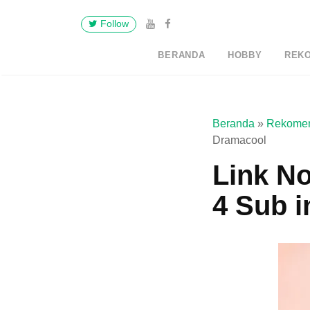
Follow
BERANDA
HOBBY
REK
Beranda
»
Rekomen
Dramacool
Link No
4 Sub 