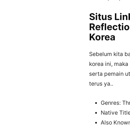
Situs Li
Reflecti
Korea
Sebelum kita b
korea ini, maka
serta pemain ut
terus ya..
Genres: Thr
Native Ti
Also Known