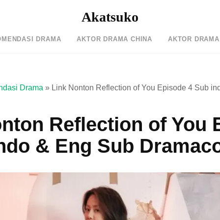
Akatsuko
OMENDASI DRAMA
AKTOR DRAMA CHINA
AKTOR DRAMA
dasi Drama
»
Link Nonton Reflection of You Episode 4 Sub i
nton Reflection of You
indo & Eng Sub Dramaco