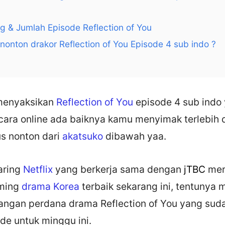
g & Jumlah Episode Reflection of You
nonton drakor Reflection of You Episode 4 sub indo ?
menyaksikan
Reflection of You
episode 4 sub indo
ecara online ada baiknya kamu menyimak terlebih 
us nonton dari
akatsuko
dibawah yaa.
daring
Netflix
yang berkerja sama dengan
jTBC
mer
aming
drama Korea
terbaik sekarang ini, tentunya m
ngan perdana drama Reflection of You yang su
de untuk minggu ini.