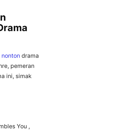
on
 Drama
a
nonton
drama
enre, pemeran
a ini, simak
mbles You ,