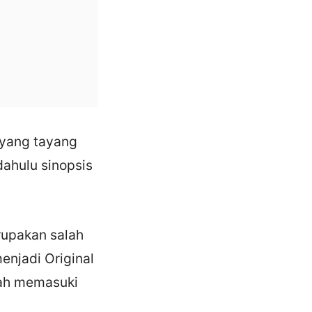
 yang tayang
dahulu sinopsis
upakan salah
enjadi Original
dah memasuki