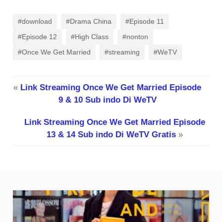
#download
#Drama China
#Episode 11
#Episode 12
#High Class
#nonton
#Once We Get Married
#streaming
#WeTV
«
Link Streaming Once We Get Married Episode
9 & 10 Sub indo Di WeTV
Link Streaming Once We Get Married Episode
13 & 14 Sub indo Di WeTV Gratis
»