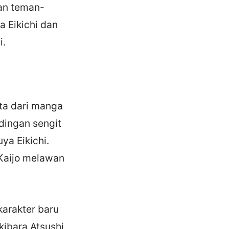
an teman-
a Eikichi dan
i.
ita dari manga
ndingan sengit
ya Eikichi.
 Kaijo melawan
karakter baru
ibara Atsushi