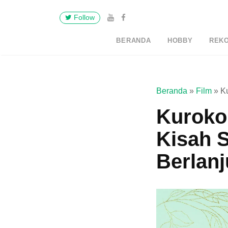
Follow
BERANDA
HOBBY
REK
Beranda
»
Film
»
K
Kuroko
Kisah 
Berlanj