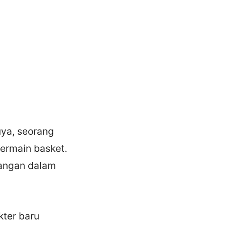
uya, seorang
ermain basket.
nangan dalam
kter baru