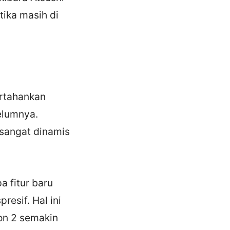
tika masih di
ertahankan
elumnya.
sangat dinamis
 fitur baru
resif. Hal ini
on 2 semakin