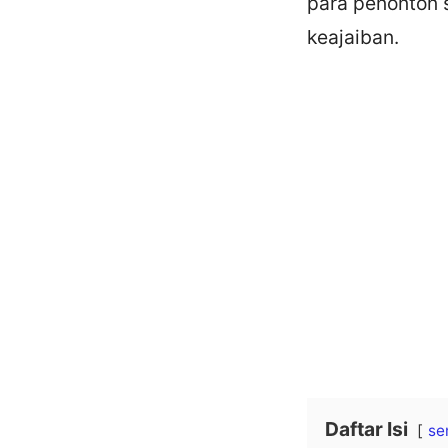
para penonton s
keajaiban.
Daftar Isi
se