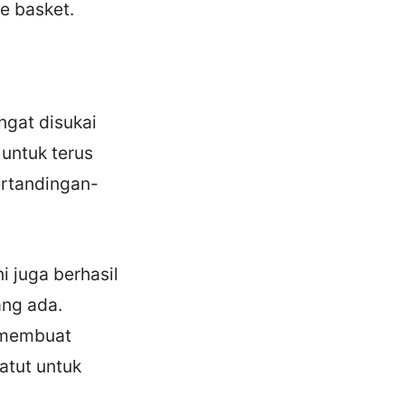
e basket.
ngat disukai
 untuk terus
ertandingan-
i juga berhasil
ang ada.
 membuat
atut untuk