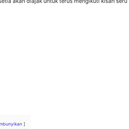
etia akan diajak untuk terus mengikuti kisah seru 
mbunyikan