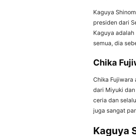
Kaguya Shinomiy
presiden dari S
Kaguya adalah o
semua, dia sebe
Chika Fuj
Chika Fujiwara 
dari Miyuki da
ceria dan sela
juga sangat pa
Kaguya S