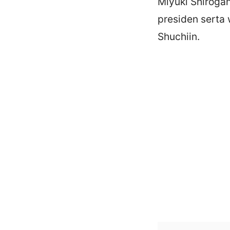
Miyuki Shiroga
presiden serta 
Shuchiin.