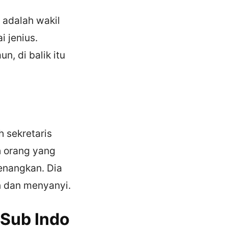
 adalah wakil
 jenius.
, di balik itu
h sekretaris
h orang yang
enangkan. Dia
n dan menyanyi.
 Sub Indo