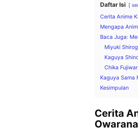
Daftar Isi
se
Cerita Anime 
Mengapa Anime
Baca Juga: Me
Miyuki Shiro
Kaguya Shin
Chika Fujiwa
Kaguya Sama F
Kesimpulan
Cerita A
Owarana