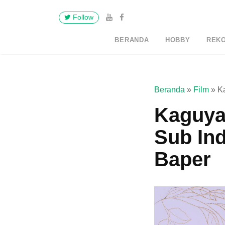
Follow
BERANDA
HOBBY
REK
Beranda
»
Film
»
K
Kaguya
Sub Ind
Baper