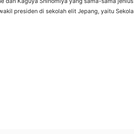
ne dan Kaguya Shinomiya yang sama-sama jenius
wakil presiden di sekolah elit Jepang, yaitu Seko