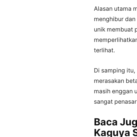
Alasan utama m
menghibur dan 
unik membuat pe
memperlihatkan 
terlihat.
Di samping itu,
merasakan beta
masih enggan 
sangat penasara
Baca Jug
Kaguya S