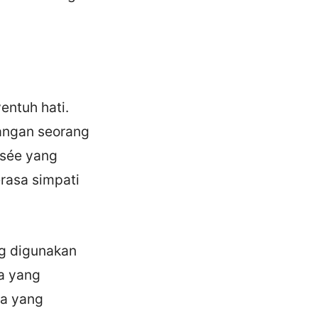
entuh hati.
uangan seorang
osée yang
rasa simpati
ng digunakan
a yang
ta yang