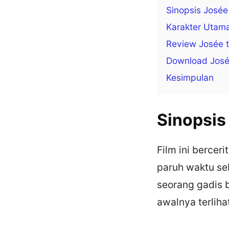
Sinopsis Josée
Karakter Utam
Review Josée t
Download Josée
Kesimpulan
Sinopsis
Film ini berce
paruh waktu se
seorang gadis 
awalnya terliha