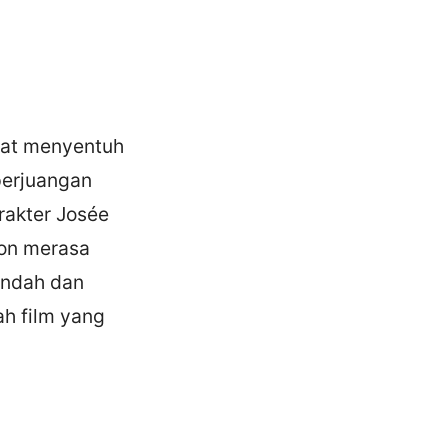
ngat menyentuh
perjuangan
rakter Josée
ton merasa
indah dan
ah film yang