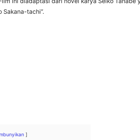
lm ini diadaptasi dari novel karya Seiko Tanabe 
o Sakana-tachi”.
mbunyikan