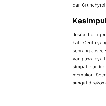
dan Crunchyroll
Kesimpu
Josée the Tige
hati. Cerita ya
seorang Josée 
yang awalnya t
simpati dan ing
memukau. Secara
sangat direkom