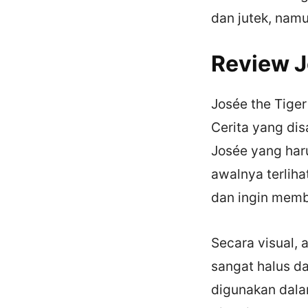
dan jutek, nam
Review J
Josée the Tiger
Cerita yang di
Josée yang har
awalnya terliha
dan ingin mem
Secara visual,
sangat halus d
digunakan dala