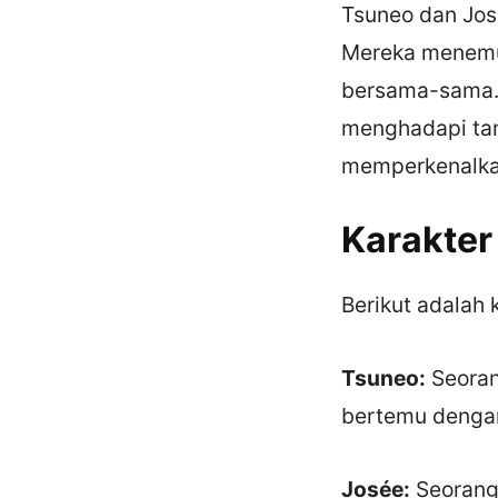
Tsuneo dan Jos
Mereka menemu
bersama-sama. 
menghadapi tan
memperkenalkan
Karakter
Berikut adalah 
Tsuneo:
Seoran
bertemu denga
Josée:
Seorang 