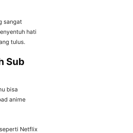
ng sangat
menyentuh hati
ang tulus.
sh Sub
mu bisa
oad anime
eperti Netflix