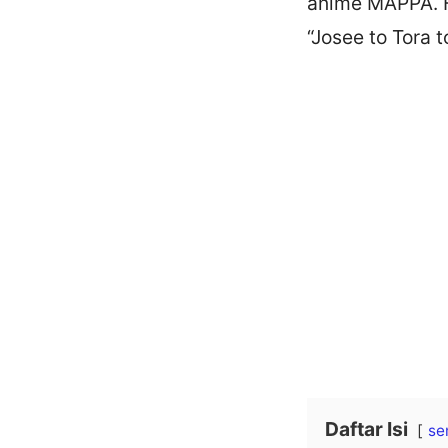
anime MAPPA. Fi
“Josee to Tora t
Daftar Isi
se