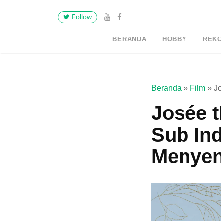
Follow
BERANDA
HOBBY
REK
Beranda
»
Film
»
J
Josée t
Sub In
Menyen