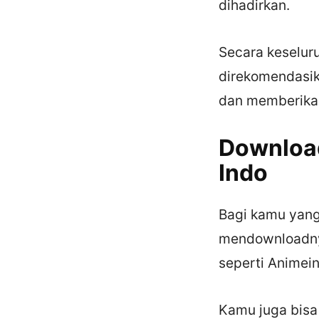
dihadirkan.
Secara keseluru
direkomendasika
dan memberikan 
Download
Indo
Bagi kamu yang
mendownloadnya
seperti Animei
Kamu juga bisa 