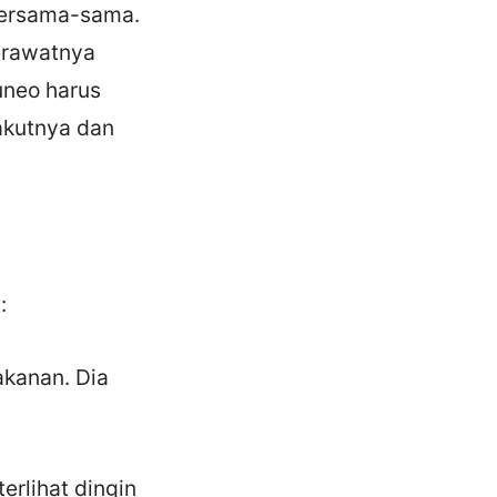
bersama-sama.
erawatnya
uneo harus
akutnya dan
:
kanan. Dia
erlihat dingin