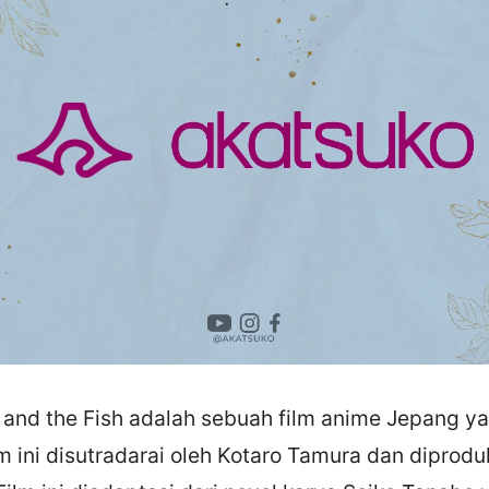
 and the Fish adalah sebuah film anime Jepang yan
m ini disutradarai oleh Kotaro Tamura dan diproduk