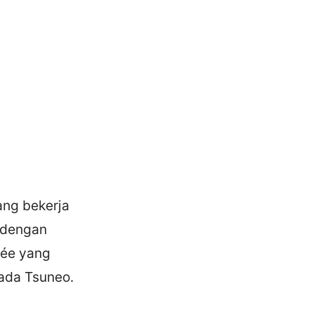
ang bekerja
 dengan
sée yang
pada Tsuneo.