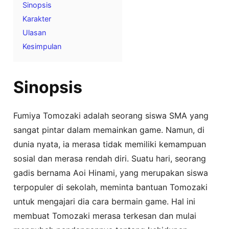
Sinopsis
Karakter
Ulasan
Kesimpulan
Sinopsis
Fumiya Tomozaki adalah seorang siswa SMA yang
sangat pintar dalam memainkan game. Namun, di
dunia nyata, ia merasa tidak memiliki kemampuan
sosial dan merasa rendah diri. Suatu hari, seorang
gadis bernama Aoi Hinami, yang merupakan siswa
terpopuler di sekolah, meminta bantuan Tomozaki
untuk mengajari dia cara bermain game. Hal ini
membuat Tomozaki merasa terkesan dan mulai