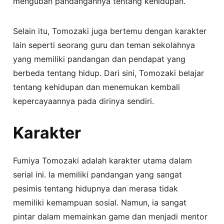
mengubah pandangannya tentang kehidupan.
Selain itu, Tomozaki juga bertemu dengan karakter
lain seperti seorang guru dan teman sekolahnya
yang memiliki pandangan dan pendapat yang
berbeda tentang hidup. Dari sini, Tomozaki belajar
tentang kehidupan dan menemukan kembali
kepercayaannya pada dirinya sendiri.
Karakter
Fumiya Tomozaki adalah karakter utama dalam
serial ini. Ia memiliki pandangan yang sangat
pesimis tentang hidupnya dan merasa tidak
memiliki kemampuan sosial. Namun, ia sangat
pintar dalam memainkan game dan menjadi mentor