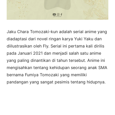
Jaku Chara Tomozaki-kun adalah serial anime yang
diadaptasi dari novel ringan karya Yuki Yaku dan
diilustrasikan oleh Fly. Serial ini pertama kali dirilis
pada Januari 2021 dan menjadi salah satu anime
yang paling dinantikan di tahun tersebut. Anime ini
mengisahkan tentang kehidupan seorang anak SMA
bernama Fumiya Tomozaki yang memiliki
pandangan yang sangat pesimis tentang hidupnya.