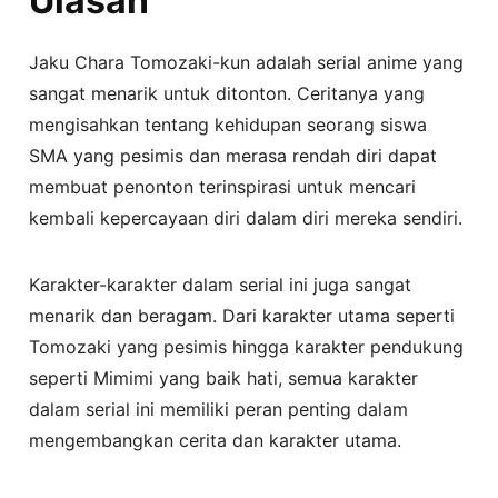
Ulasan
Jaku Chara Tomozaki-kun adalah serial anime yang
sangat menarik untuk ditonton. Ceritanya yang
mengisahkan tentang kehidupan seorang siswa
SMA yang pesimis dan merasa rendah diri dapat
membuat penonton terinspirasi untuk mencari
kembali kepercayaan diri dalam diri mereka sendiri.
Karakter-karakter dalam serial ini juga sangat
menarik dan beragam. Dari karakter utama seperti
Tomozaki yang pesimis hingga karakter pendukung
seperti Mimimi yang baik hati, semua karakter
dalam serial ini memiliki peran penting dalam
mengembangkan cerita dan karakter utama.