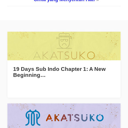
19 Days Sub Indo Chapter 1: A New
Beginning…