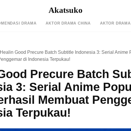
Akatsuko
OMENDASI DRAMA
AKTOR DRAMA CHINA
AKTOR DRAMA
Healin Good Precure Batch Subtitle Indonesia 3: Serial Anime
enggemar di Indonesia Terpukau!
Good Precure Batch Sub
ia 3: Serial Anime Popu
erhasil Membuat Pengg
sia Terpukau!