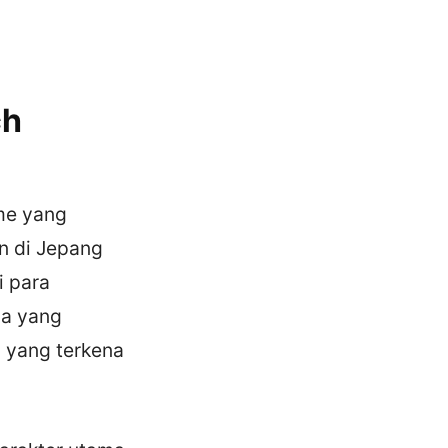
ch
ime yang
an di Jepang
i para
da yang
 yang terkena