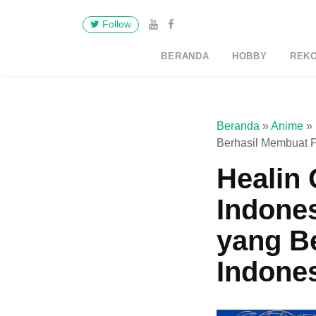
Follow
BERANDA
HOBBY
REK
Beranda
»
Anime
»
Berhasil Membuat P
Healin 
Indones
yang B
Indone