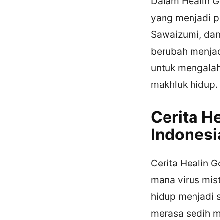
Dalam Healin Go
yang menjadi p
Sawaizumi, dan 
berubah menja
untuk mengala
makhluk hidup.
Cerita H
Indonesi
Cerita Healin G
mana virus mis
hidup menjadi 
merasa sedih m