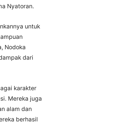
ma Nyatoran.
nkannya untuk
emampuan
a, Nodoka
dampak dari
agai karakter
si. Mereka juga
an alam dan
reka berhasil