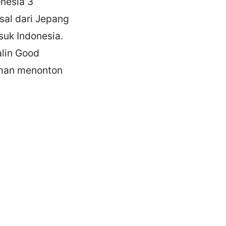
onesia 3
asal dari Jepang
suk Indonesia.
alin Good
aman menonton