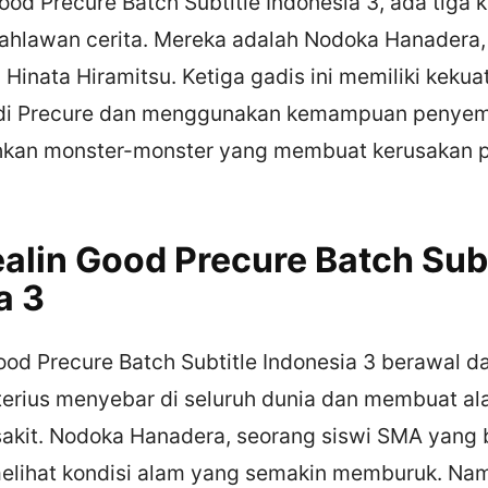
od Precure Batch Subtitle Indonesia 3, ada tiga 
ahlawan cerita. Mereka adalah Nodoka Hanadera,
Hinata Hiramitsu. Ketiga gadis ini memiliki kekua
di Precure dan menggunakan kemampuan penye
hkan monster-monster yang membuat kerusakan 
ealin Good Precure Batch Subt
a 3
ood Precure Batch Subtitle Indonesia 3 berawal da
terius menyebar di seluruh dunia dan membuat a
sakit. Nodoka Hanadera, seorang siswi SMA yang
elihat kondisi alam yang semakin memburuk. Na