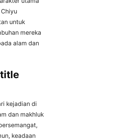
karakter utama
 Chiyu
tan untuk
mbuhan mereka
pada alam dan
itle
ri kejadian di
lam dan makhluk
 bersemangat,
mun, keadaan