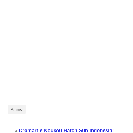
Anime
«
Cromartie Koukou Batch Sub Indonesia: