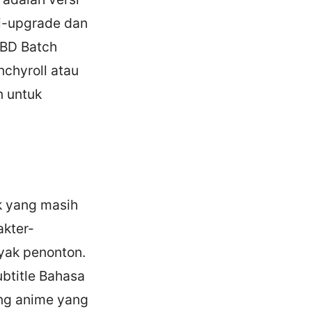
di-upgrade dan
 BD Batch
nchyroll atau
n untuk
ik yang masih
akter-
nyak penonton.
ubtitle Bahasa
ing anime yang