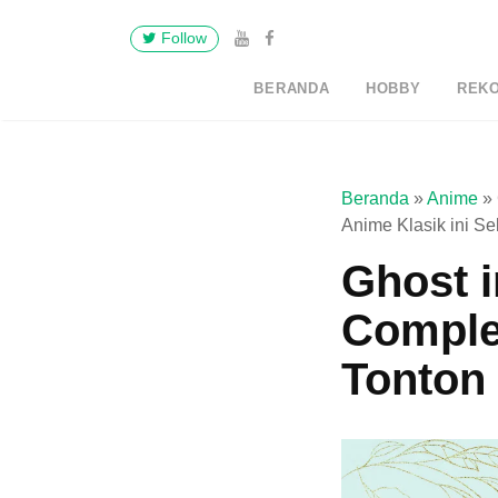
Follow
BERANDA
HOBBY
REK
Beranda
»
Anime
»
Anime Klasik ini S
Ghost i
Complex
Tonton 