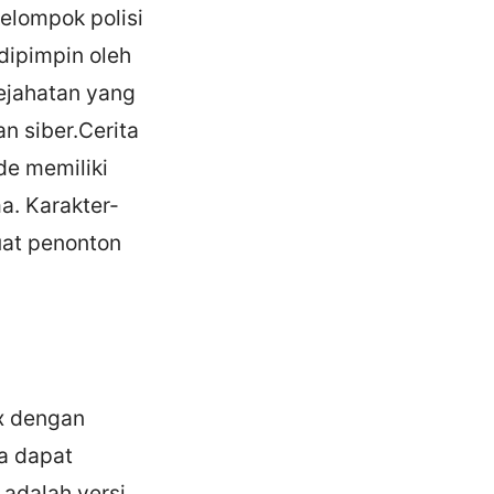
elompok polisi
dipimpin oleh
ejahatan yang
n siber.Cerita
de memiliki
ma. Karakter-
uat penonton
ex dengan
da dapat
 adalah versi