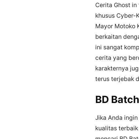
Cerita Ghost in
khusus Cyber-K
Mayor Motoko K
berkaitan denga
ini sangat komp
cerita yang ber
karakternya ju
terus terjebak 
BD Batch
Jika Anda ingi
kualitas terbai
mencari BD Batc