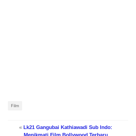
Film
«
Lk21 Gangubai Kathiawadi Sub Indo:
Menikmati Film Bollywood Terbaru