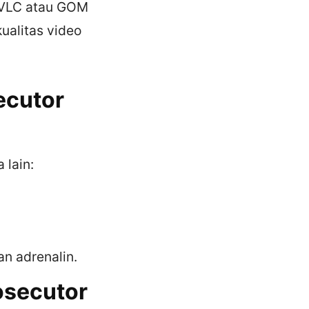
 VLC atau GOM
ualitas video
ecutor
 lain:
n adrenalin.
osecutor