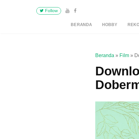
Follow
BERANDA
HOBBY
REK
Beranda
»
Film
»
D
Downloa
Doberm