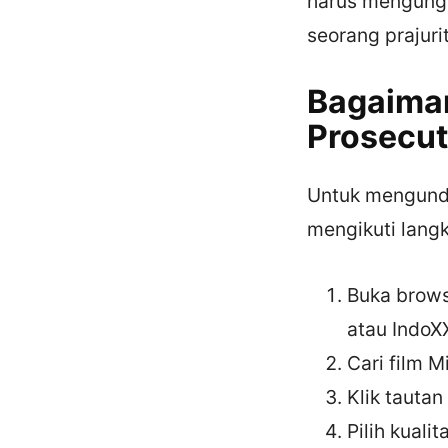
harus mengungk
seorang prajuri
Bagaiman
Prosecut
Untuk mengundu
mengikuti langk
Buka brows
atau IndoXX
Cari film M
Klik tautan
Pilih kuali