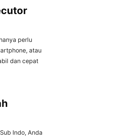
ecutor
hanya perlu
martphone, atau
abil dan cepat
ah
 Sub Indo, Anda