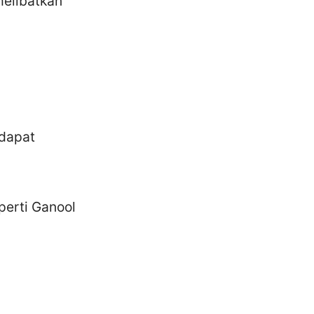
elibatkan
 dapat
perti Ganool