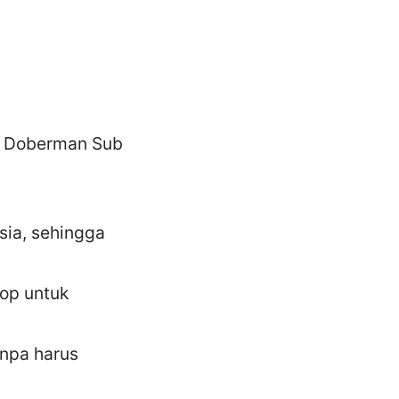
r Doberman Sub
sia, sehingga
kop untuk
anpa harus