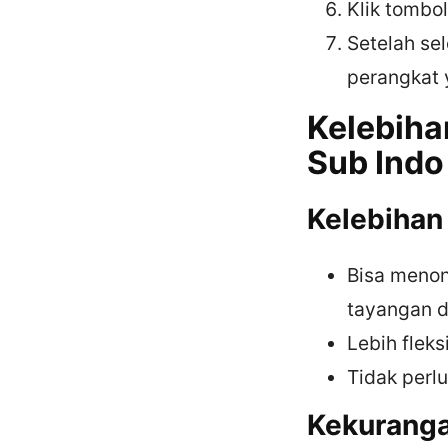
Klik tombo
Setelah se
perangkat 
Kelebiha
Sub Indo
Kelebihan
Bisa menon
tayangan di
Lebih flek
Tidak perl
Kekurang