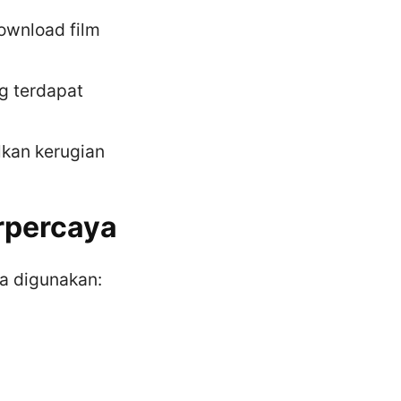
ownload film
ng terdapat
lkan kerugian
rpercaya
sa digunakan: