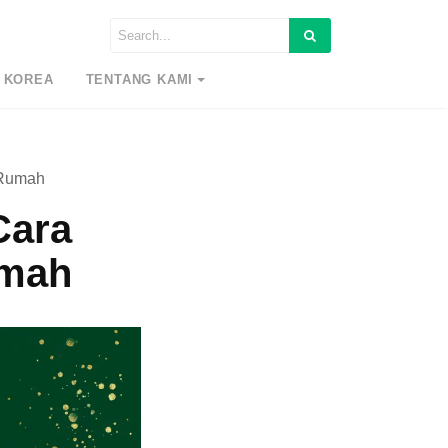
 KOREA
TENTANG KAMI
 Rumah
Cara
umah