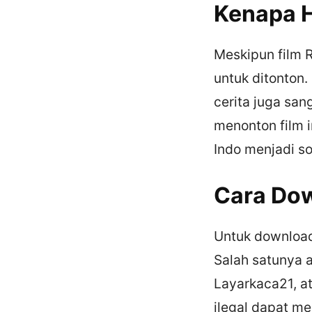
Kenapa H
Meskipun film R
untuk ditonton.
cerita juga sa
menonton film i
Indo menjadi so
Cara Dow
Untuk download
Salah satunya 
Layarkaca21, at
ilegal dapat me