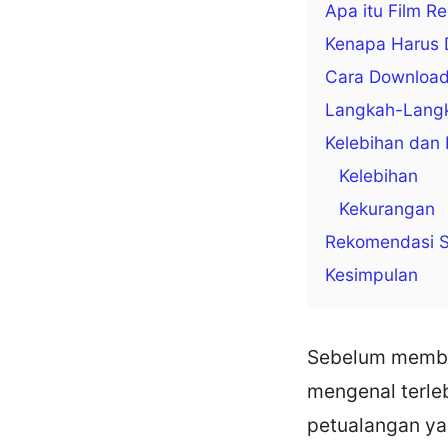
Apa itu Film R
Kenapa Harus 
Cara Download
Langkah-Langk
Kelebihan dan
Kelebihan
Kekurangan
Rekomendasi S
Kesimpulan
Sebelum membah
mengenal terleb
petualangan ya