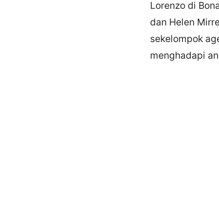
Lorenzo di Bona
dan Helen Mirre
sekelompok age
menghadapi an