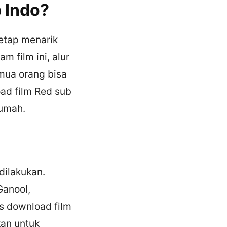
 Indo?
tetap menarik
m film ini, alur
mua orang bisa
oad film Red sub
rumah.
dilakukan.
Ganool,
us download film
kan untuk