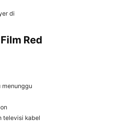
yer di
Film Red
au menunggu
ton
televisi kabel