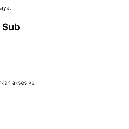
aya.
 Sub
hkan akses ke