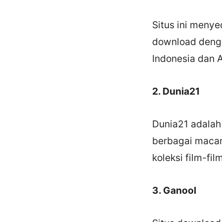
Situs ini meny
download dengan
Indonesia dan A
2. Dunia21
Dunia21 adalah
berbagai macam 
koleksi film-fil
3. Ganool