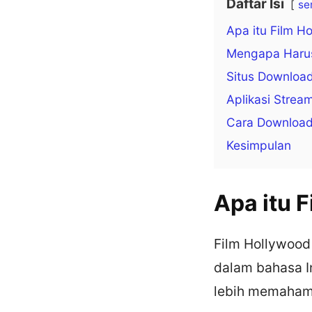
Daftar Isi
se
Apa itu Film H
Mengapa Harus
Situs Download
Aplikasi Strea
Cara Download
Kesimpulan
Apa itu 
Film Hollywood 
dalam bahasa I
lebih memahami 