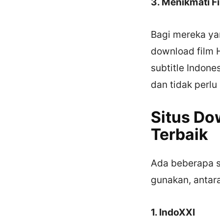
3. Menikmati F
Bagi mereka ya
download film 
subtitle Indone
dan tidak perl
Situs Do
Terbaik
Ada beberapa si
gunakan, antara
1. IndoXXI