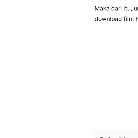
Maka dari itu, 
download film H