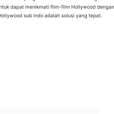
untuk dapat menikmati film-film Hollywood denga
ollywood sub Indo adalah solusi yang tepat.