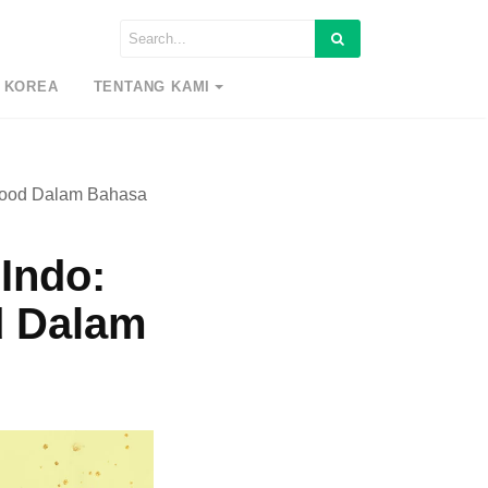
 KOREA
TENTANG KAMI
ywood Dalam Bahasa
Indo:
d Dalam