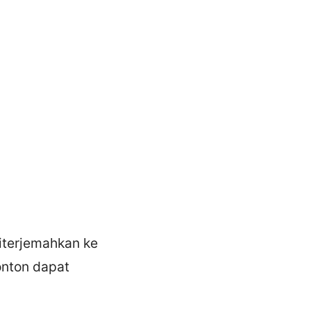
diterjemahkan ke
onton dapat