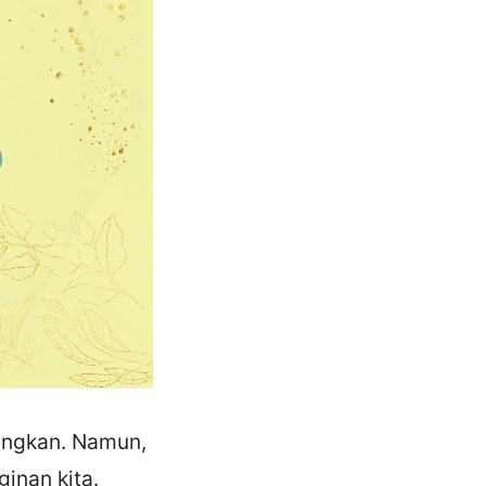
angkan. Namun,
ginan kita.