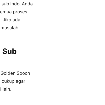
 sub Indo, Anda
 semua proses
. Jika ada
i masalah
n Sub
a Golden Spoon
 cukup agar
 lain.