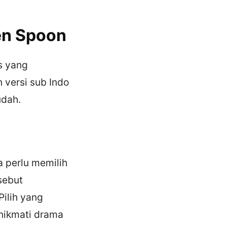
den Spoon
s yang
 versi sub Indo
udah.
 perlu memilih
sebut
Pilih yang
nikmati drama