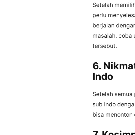
Setelah memili
perlu menyeles
berjalan denga
masalah, coba u
tersebut.
6. Nikma
Indo
Setelah semua 
sub Indo denga
bisa menonton 
7. Kesim