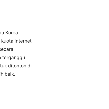
ma Korea
kuota internet
secara
in terganggu
uk ditonton di
h baik.