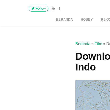
Follow
BERANDA
HOBBY
REK
Beranda
»
Film
»
D
Downlo
Indo