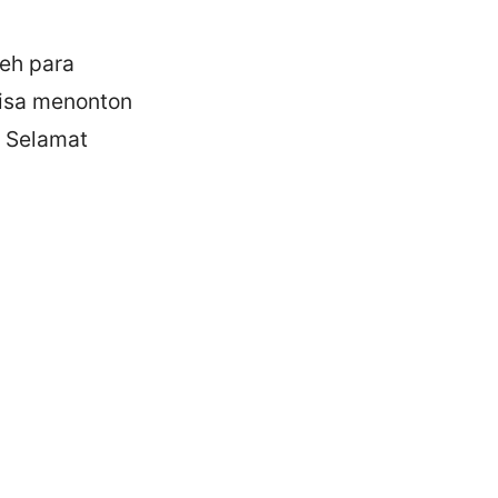
leh para
isa menonton
 Selamat