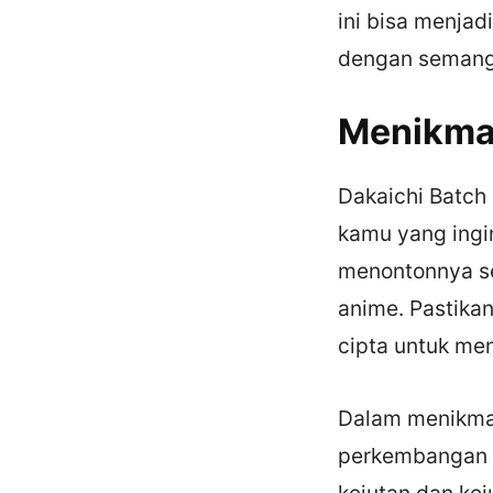
ini bisa menjad
dengan semanga
Menikmat
Dakaichi Batch 
kamu yang ingi
menontonnya se
anime. Pastika
cipta untuk men
Dalam menikmati
perkembangan c
kejutan dan kej