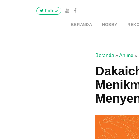
Follow
BERANDA
HOBBY
REK
Beranda
»
Anime
»
Dakaich
Menikm
Menyen