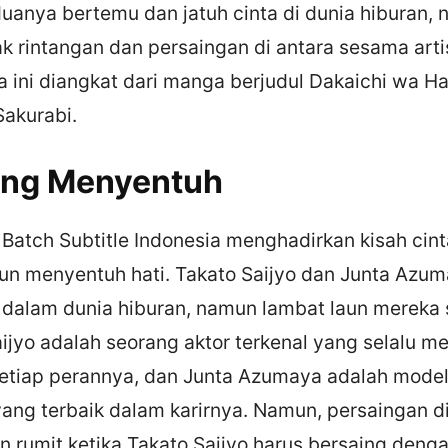
uanya bertemu dan jatuh cinta di dunia hiburan,
 rintangan dan persaingan di antara sesama arti
 ini diangkat dari manga berjudul Dakaichi wa H
Sakurabi.
ang Menyentuh
 Batch Subtitle Indonesia menghadirkan kisah cin
n menyentuh hati. Takato Saijyo dan Junta Azu
 dalam dunia hiburan, namun lambat laun mereka s
aijyo adalah seorang aktor terkenal yang selalu m
setiap perannya, dan Junta Azumaya adalah mode
yang terbaik dalam karirnya. Namun, persaingan d
 rumit ketika Takato Saijyo harus bersaing dengan