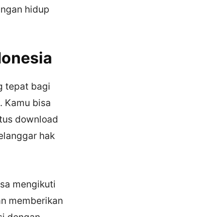
angan hidup
donesia
g tepat bagi
. Kamu bisa
itus download
elanggar hak
isa mengikuti
kan memberikan
si dengan