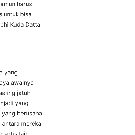
 namun harus
s untuk bisa
achi Kuda Datta
ta yang
maya awalnya
aling jatuh
enjadi yang
l yang berusaha
i antara mereka
 artis lain