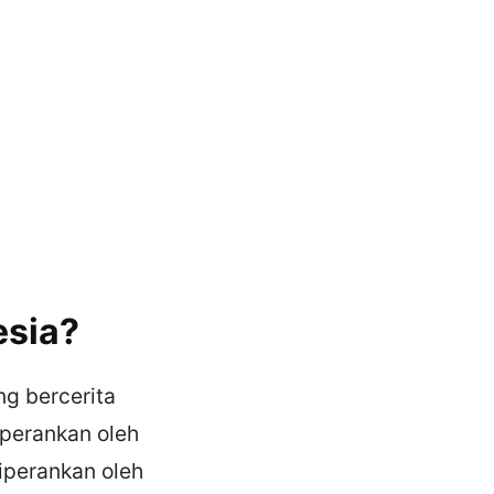
esia?
ng bercerita
iperankan oleh
iperankan oleh