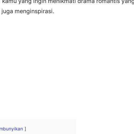
i kamu yang ingin menikmati drama romantis yang
 juga menginspirasi.
mbunyikan