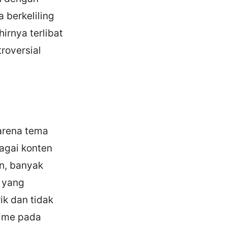
 berkeliling
irnya terlibat
roversial
arena tema
agai konten
n, banyak
 yang
ik dan tidak
nime pada