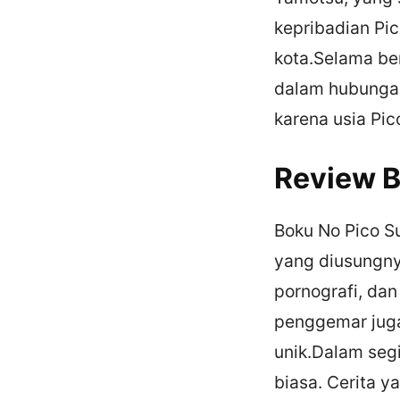
kepribadian Pi
kota.Selama ber
dalam hubungan
karena usia Pi
Review B
Boku No Pico S
yang diusungny
pornografi, da
penggemar juga
unik.Dalam segi
biasa. Cerita 