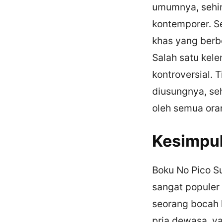
umumnya, sehin
kontemporer. Se
khas yang berb
Salah satu kel
kontroversial.
diusungnya, se
oleh semua ora
Kesimpu
Boku No Pico S
sangat populer
seorang bocah 
pria dewasa, y