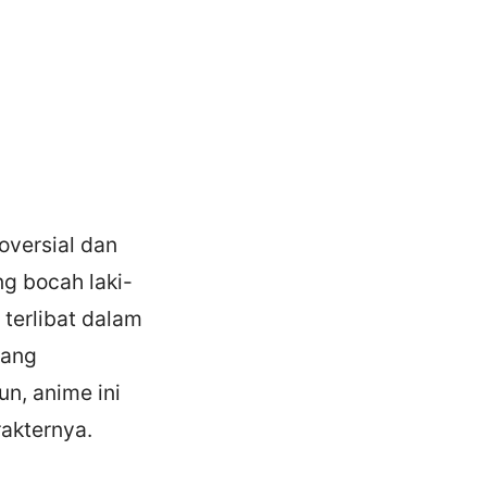
oversial dan
ng bocah laki-
terlibat dalam
yang
n, anime ini
akternya.