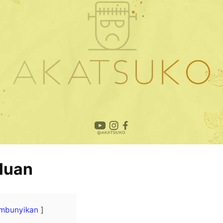
luan
mbunyikan