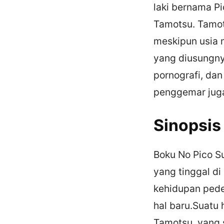
laki bernama P
Tamotsu. Tamot
meskipun usia m
yang diusungny
pornografi, da
penggemar juga
Sinopsis
Boku No Pico Su
yang tinggal di
kehidupan pede
hal baru.Suatu
Tamotsu, yang s