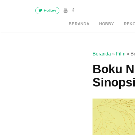
Follow
BERANDA
HOBBY
REK
Beranda
»
Film
»
Bo
Boku No
Sinops