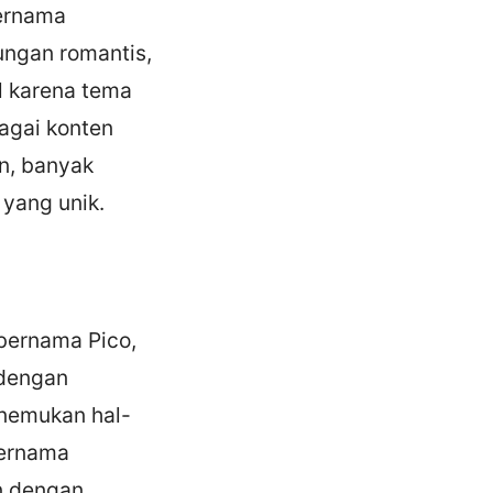
bernama
ungan romantis,
l karena tema
agai konten
n, banyak
yang unik.
 bernama Pico,
 dengan
enemukan hal-
bernama
an dengan