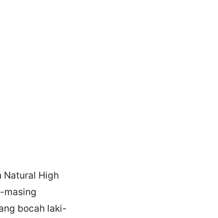
 Natural High
ng-masing
rang bocah laki-