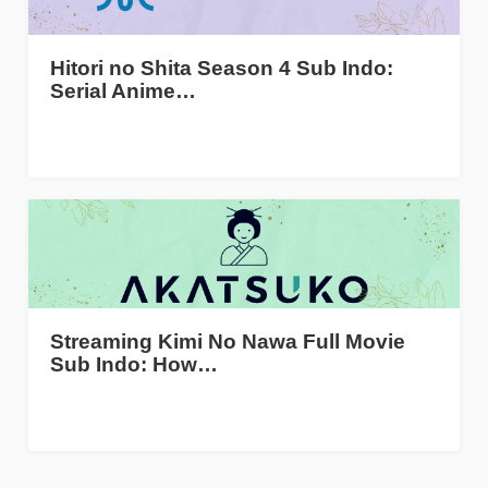
Hitori no Shita Season 4 Sub Indo:
Serial Anime…
Streaming Kimi No Nawa Full Movie
Sub Indo: How…