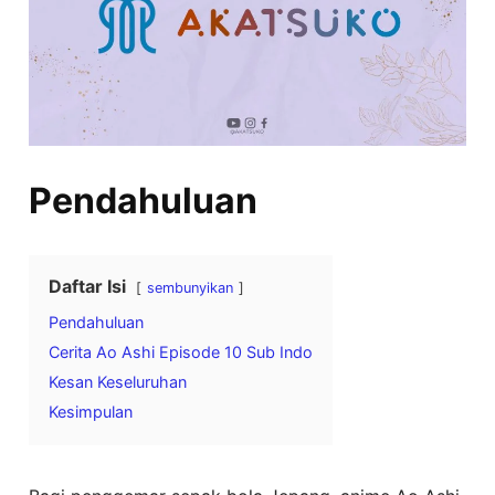
Pendahuluan
Daftar Isi
sembunyikan
Pendahuluan
Cerita Ao Ashi Episode 10 Sub Indo
Kesan Keseluruhan
Kesimpulan