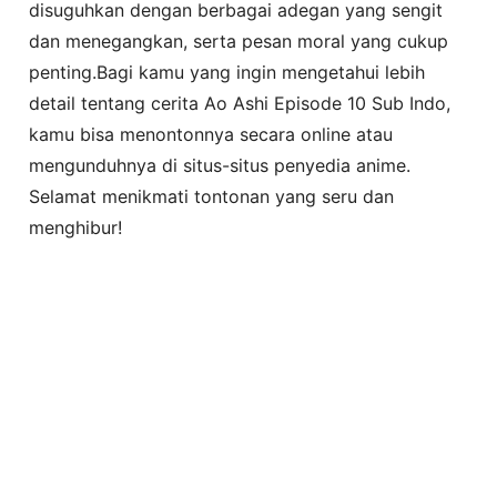
disuguhkan dengan berbagai adegan yang sengit
dan menegangkan, serta pesan moral yang cukup
penting.Bagi kamu yang ingin mengetahui lebih
detail tentang cerita Ao Ashi Episode 10 Sub Indo,
kamu bisa menontonnya secara online atau
mengunduhnya di situs-situs penyedia anime.
Selamat menikmati tontonan yang seru dan
menghibur!