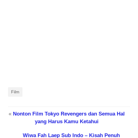
Film
«
Nonton Film Tokyo Revengers dan Semua Hal
yang Harus Kamu Ketahui
Wiwa Fah Laep Sub Indo – Kisah Penuh